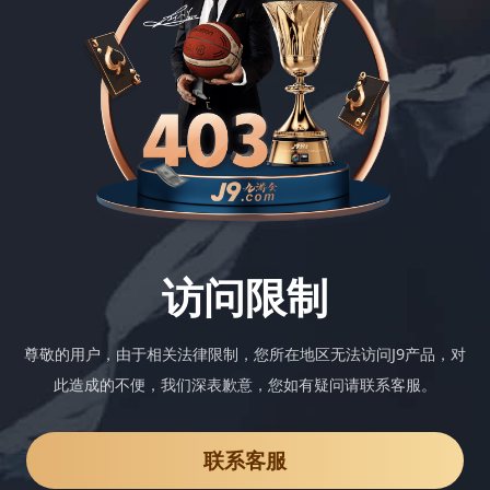
访问限制
尊敬的用户，由于相关法律限制，您所在地区无法访问J9产品，对
此造成的不便，我们深表歉意，您如有疑问请联系客服。
联系客服